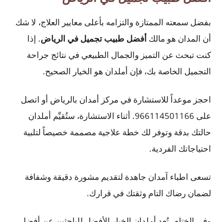
بفضل سمعته الممتازة والتزامه بأعلى معايير العلاج، لا شك
أن المدان هو مالك
أفضل طبيب تجميل في الرياض
. إذا
كنت تبحث عن التميز والجمال الطبيعي في نتائج جراحة
التجميل الخاصة بك، فإن أملدان هو الخيار الصحيح.
احجز موعداً للاستشارة في مركز أمدان بالرياض أو اتصل
على 966114501166. أثناء الاستشارة، ستُقيِّم أملدان
حالتك بدقة وتوفر لك خطة علاجية مصممة خصيصاً لتلبية
احتياجاتك الفردية.
تسعى اطباء آمدان جاهدة لتقديم مشورة دقيقة وشفافة
لضمان رضاك التام وثقتك في قرارك.
وفي الختام، تُعد أملدان الخيار الأفضل للباحثين عن أفضل