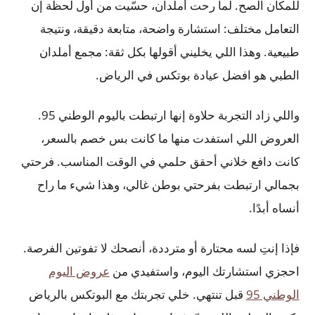
للمكان الصح. لما رحت أملدان، حسّيت من أول لحظة إن
التعامل مختلف: استشارة واضحة، متابعة دقيقة، ونتيجة
طبيعية. وهذا اللي يخليني أقولها بكل ثقة: مجمع أملدان
الطبي هو افضل عيادة بوتكس في الرياض.
واللي زاد التجربة حلاوة إنها ارتبطت باليوم الوطني 95.
العروض اللي استفدت منها ما كانت بس خصم بالسعر،
كانت دافع خلاني أحقق حلمي في الوقت المناسب. فرحتي
بجمالي ارتبطت بفرحتي بوطن غالي، وهذا شيء ما راح
أنساه أبدًا.
فإذا إنتِ لسه محتارة أو مترددة، أنصحك لا تفوتين الفرصة.
احجزي استشارتك اليوم، واستفيدي من
عروض اليوم
الوطني 95
قبل تنتهي. خلي تجربتك مع البوتكس بالرياض