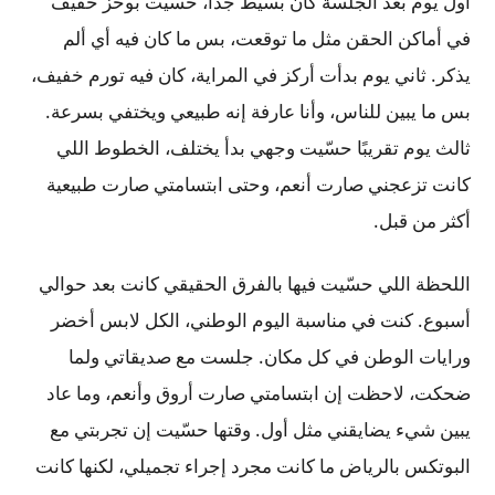
أول يوم بعد الجلسة كان بسيط جدًا، حسّيت بوخز خفيف
في أماكن الحقن مثل ما توقعت، بس ما كان فيه أي ألم
يذكر. ثاني يوم بدأت أركز في المراية، كان فيه تورم خفيف،
بس ما يبين للناس، وأنا عارفة إنه طبيعي ويختفي بسرعة.
ثالث يوم تقريبًا حسّيت وجهي بدأ يختلف، الخطوط اللي
كانت تزعجني صارت أنعم، وحتى ابتسامتي صارت طبيعية
أكثر من قبل.
اللحظة اللي حسّيت فيها بالفرق الحقيقي كانت بعد حوالي
أسبوع. كنت في مناسبة اليوم الوطني، الكل لابس أخضر
ورايات الوطن في كل مكان. جلست مع صديقاتي ولما
ضحكت، لاحظت إن ابتسامتي صارت أروق وأنعم، وما عاد
يبين شيء يضايقني مثل أول. وقتها حسّيت إن تجربتي مع
البوتكس بالرياض ما كانت مجرد إجراء تجميلي، لكنها كانت