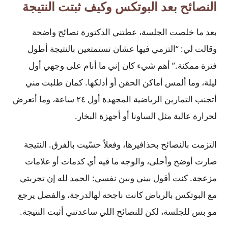
النصائح بعد البوتكس وكيف ثبتت النتيجة
بعد ما خلصت الجلسة، عطتني الدكتورة نصائح واضحة
وقالت لي: “التزمي فيها عشان تستمتعين بالنتيجة أطول
فترة ممكنة.” أهم شيء كان إني ما أنام على وجهي أول
ليلة، وما ألمس أماكن الحقن أو أدلكها. كمان طلبت مني
أتجنب التمارين الرياضية المجهدة أول ٢٤ ساعة، وما أتعرض
لحرارة عالية مثل الساونا أو أجهزة البخار.
التزمت بالنصائح بحذافيرها، وفعلاً حسّيت بالفرق. النتيجة
صارت أوضح وأحلى، والوجه ما فيه أي كدمات أو علامات
مزعجة. كنت أقول بيني وبين نفسي: الحمد لله إن تجربتي
مع البوتكس بالرياض كانت ناجحة لهالدرجة، والفضل يرجع
مو بس للجلسة، لكن للنصائح اللي ساعدتني أثبت النتيجة.