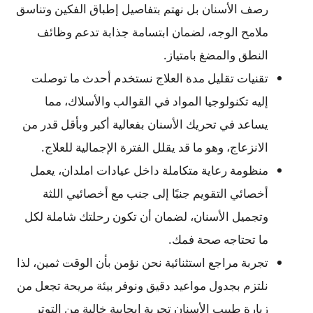
رصف الأسنان بل نهتم بتفاصيل إطباق الفكين وتناسق
ملامح الوجه، لضمان ابتسامة جذابة تدعم وظائف
النطق والمضغ بامتياز.
تقنيات تقليل مدة العلاج نستخدم أحدث ما توصلت
إليه تكنولوجيا المواد في القوالب والأسلاك، مما
يساعد في تحريك الأسنان بفعالية أكبر وبأقل قدر من
الانزعاج، وهو ما قد يقلل الفترة الإجمالية للعلاج.
منظومة رعاية متكاملة داخل عيادات املدان، يعمل
أخصائي التقويم جنبًا إلى جنب مع أخصائيي اللثة
وتجميل الأسنان، لضمان أن تكون رحلتك شاملة لكل
ما تحتاجه صحة فمك.
تجربة مراجع استثنائية نحن نؤمن بأن الوقت ثمين، لذا
نلتزم بجدول مواعيد دقيق ونوفر بيئة مريحة تجعل من
زيارة طبيب الأسنان تجربة إيجابية خالية من التوتر