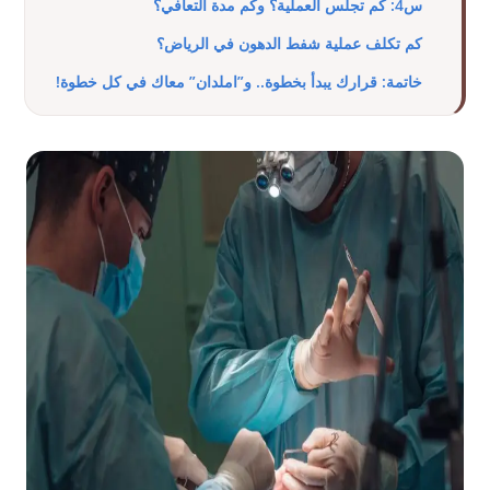
س4: كم تجلس العملية؟ وكم مدة التعافي؟
كم تكلف عملية شفط الدهون في الرياض؟
خاتمة: قرارك يبدأ بخطوة.. و”املدان” معاك في كل خطوة!