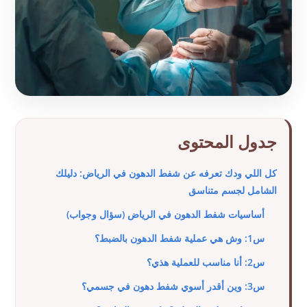
جدول المحتوى
كل اللي ودك تعرفه عن شفط الدهون في الرياض: دليلك
الشامل لجسم متناسق
أساسيات شفط الدهون في الرياض (سؤال وجواب)
س1: وش هي عملية شفط الدهون بالضبط؟
س2: أنا مناسب للعملية هذي؟
س3: وين أقدر أسوي شفط دهون في جسمي؟