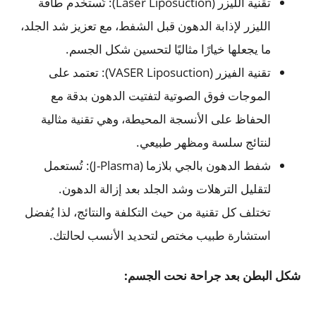
تقنية الليزر (Laser Liposuction): تُستخدم طاقة
الليزر لإذابة الدهون قبل الشفط، مع تعزيز شد الجلد،
ما يجعلها خيارًا مثاليًا لتحسين شكل الجسم.
تقنية الفيزر (VASER Liposuction): تعتمد على
الموجات فوق الصوتية لتفتيت الدهون بدقة مع
الحفاظ على الأنسجة المحيطة، وهي تقنية مثالية
لنتائج سلسة ومظهر طبيعي.
شفط الدهون بالجي بلازما (J-Plasma): تُستعمل
لتقليل الترهلات وشد الجلد بعد إزالة الدهون.
تختلف كل تقنية من حيث التكلفة والنتائج، لذا يُفضل
استشارة طبيب مختص لتحديد الأنسب لحالتك.
شكل البطن بعد جراحة نحت الجسم: