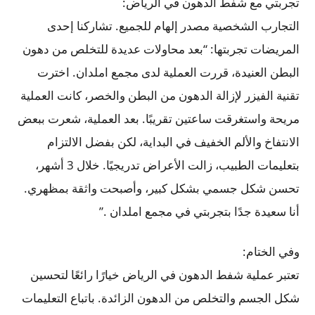
تجربتي مع شفط الدهون في الرياض:
التجارب الشخصية مصدر إلهام للجميع. تشاركنا إحدى
المريضات تجربتها: “بعد محاولات عديدة للتخلص من دهون
البطن العنيدة، قررت العملية لدى مجمع املدان. اخترت
تقنية الفيزر لإزالة الدهون من البطن والخصر، كانت العملية
مريحة واستغرقت ساعتين تقريبًا. بعد العملية، شعرت ببعض
الانتفاخ والألم الخفيف في البداية، لكن بفضل الالتزام
بتعليمات الطبيب، زالت الأعراض تدريجيًا. خلال 3 أشهر،
تحسن شكل جسمي بشكل كبير، وأصبحت واثقة بمظهري.
أنا سعيدة جدًا بتجربتي في مجمع املدان .”
وفي الختام:
تعتبر عملية شفط الدهون في الرياض خيارًا رائعًا لتحسين
شكل الجسم والتخلص من الدهون الزائدة. باتباع التعليمات